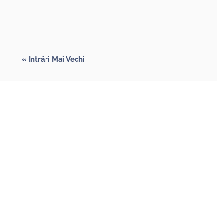
avea ca rezultat…
« Intrări Mai Vechi
Dorești să fii
informat când
avem articole noi