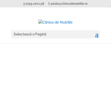
0755.070.138
posta@clinicadenutritie.ro
Selectează o Pagină
În ajutorul tău
SFATURI DE NUTRIȚIE, ARTICOLE,
CURIOZITĂȚI.