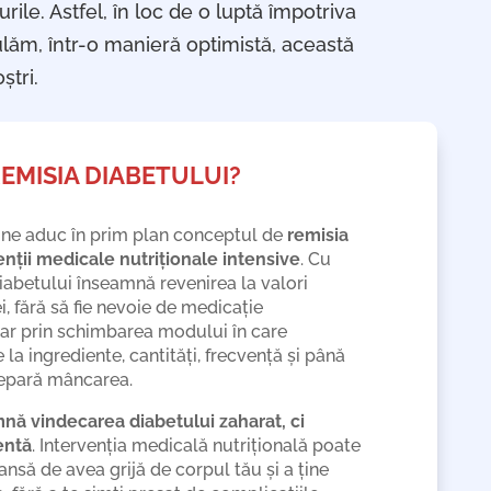
rile. Astfel, în loc de o luptă împotriva
lăm, într-o manieră optimistă, această
ștri.
EMISIA DIABETULUI?
ni ne aduc în prim plan conceptul de
remisia
enții medicale nutriționale intensive
. Cu
diabetului înseamnă revenirea la valori
i, fără să fie nevoie de medicație
oar prin schimbarea modului în care
la ingrediente, cantități, frecvență și până
prepară mâncarea.
nă vindecarea diabetului zaharat, ci
entă
. Intervenția medicală nutrițională poate
șansă de avea grijă de corpul tău și a ține