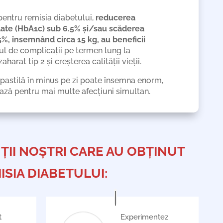
 pentru remisia diabetului,
reducerea
late (HbA1c) sub 6.5% și/sau scăderea
%, însemnând circa 15 kg, au beneficii
cul de complicații pe termen lung la
harat tip 2 și creșterea calității vieții.
o pastilă în minus pe zi poate însemna enorm,
ează pentru mai multe afecțiuni simultan.
ȚII NOȘTRI CARE AU OBȚINUT
ISIA DIABETULUI:
t
Experimentez