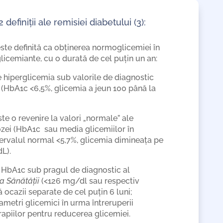
efiniții ale remisiei diabetului (3):
ste definită ca obținerea normoglicemiei în
licemiante, cu o durată de cel puțin un an:
 hiperglicemia sub valorile de diagnostic
 (HbA1c <6,5%, glicemia a jeun 100 până la
te o revenire la valori „normale” ale
zei (HbA1c sau media glicemiilor în
ntervalul normal <5,7%, glicemia dimineața pe
L).
 HbA1c sub pragul de diagnostic al
a Sănătății
(<126 mg/dl sau respectiv
 ocazii separate de cel puțin 6 luni;
ametri glicemici în urma întreruperii
apiilor pentru reducerea glicemiei.