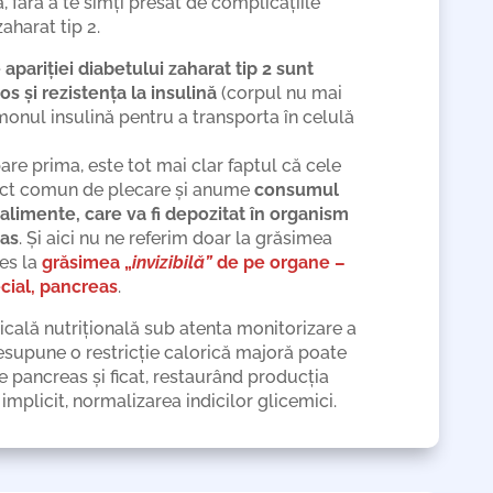
, fără a te simți presat de complicațiile
zaharat tip 2.
 apariției diabetului zaharat tip 2 sunt
s și rezistența la insulină
(corpul nu mai
rmonul insulină pentru a transporta în celulă
pare prima, este tot mai clar faptul că cele
ct comun de plecare și anume
consumul
 alimente, care va fi depozitat în organism
ras
. Și aici nu ne referim doar la grăsimea
les la
grăsimea „
invizibilă”
de pe organe –
ecial, pancreas
.
icală nutrițională sub atenta monitorizare a
resupune o restricție calorică majoră poate
 pancreas și ficat, restaurând producția
implicit, normalizarea indicilor glicemici.