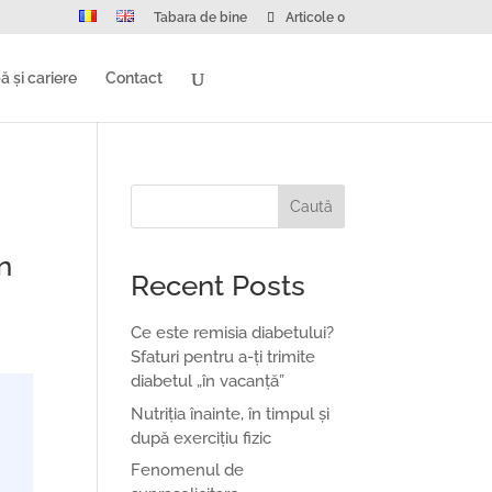
Tabara de bine
Articole 0
ă și cariere
Contact
Caută
în
Recent Posts
Ce este remisia diabetului?
Sfaturi pentru a-ți trimite
diabetul „în vacanță”
Nutriția înainte, în timpul și
după exercițiu fizic
Fenomenul de