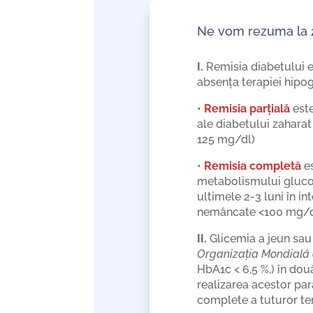
Ne vom rezuma la 2 d
I.
Remisia diabetului e
absența terapiei hipog
•
Remisia parțială
este
ale diabetului zaharat
125 mg/dl)
•
Remisia completă
es
metabolismului gluco
ultimele 2-3 luni în i
nemâncate <100 mg/d
II.
Glicemia a jeun sau
Organizația Mondială 
HbA1c < 6,5 %,) în două
realizarea acestor par
complete a tuturor ter