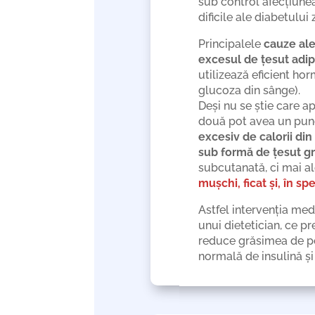
sub control afecțiunea
dificile ale diabetului 
Principalele
cauze
ale
excesul de țesut adipo
utilizează eficient ho
glucoza din sânge).
Deși nu se știe care a
două pot avea un pun
excesiv de calorii din
sub formă de țesut g
subcutanată, ci mai a
mușchi, ficat și, în sp
Astfel intervenția med
unui dietetician, ce p
reduce grăsimea de pe
normală de insulină și 