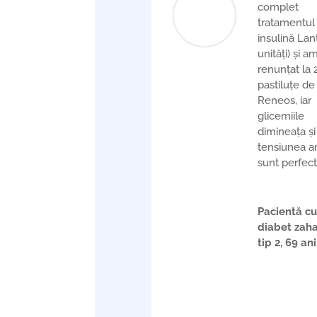
complet
tratamentul
insulină Lan
unități) și a
renunțat la 
pastiluțe de
Reneos, iar
glicemiile
dimineața și
tensiunea ar
sunt perfect
Pacientă cu
diabet zaha
tip 2, 69 ani