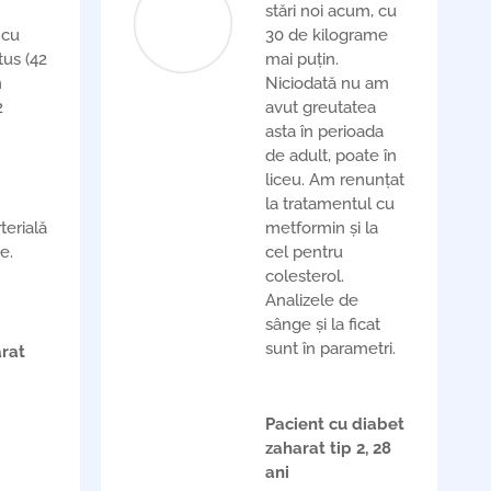
stări noi acum, cu
 cu
30 de kilograme
tus (42
mai puțin.
m
Niciodată nu am
2
avut greutatea
asta în perioada
de adult, poate în
liceu. Am renunțat
la tratamentul cu
terială
metformin și la
e.
cel pentru
colesterol.
Analizele de
sânge și la ficat
sunt în parametri.
rat
Pacient cu diabet
zaharat tip 2, 28
ani