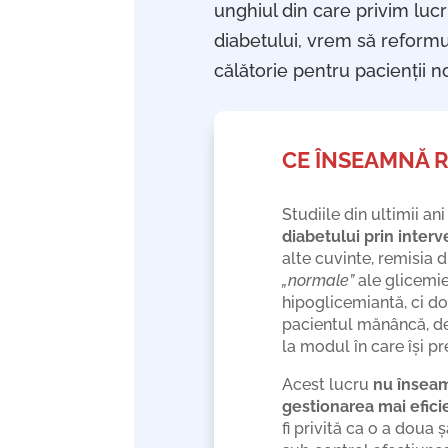
unghiul din care privim lucru
diabetului, vrem să reformu
călătorie pentru pacienții no
CE ÎNSEAMNĂ R
Studiile din ultimii a
diabetului prin interv
alte cuvinte, remisia 
„normale”
ale glicemie
hipoglicemiantă, ci d
pacientul mănâncă, de 
la modul în care își 
Acest lucru
nu înseam
gestionarea mai efici
fi privită ca o a doua 