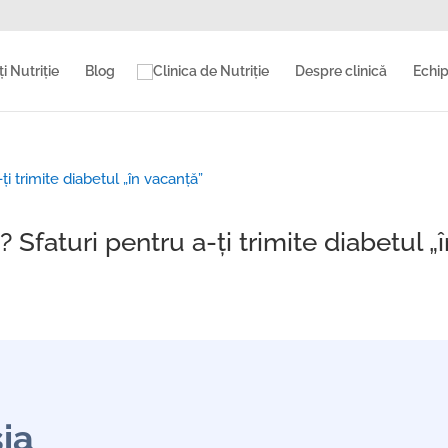
i Nutriție
Blog
Despre clinică
Echip
 Sfaturi pentru a-ți trimite diabetul „
ia