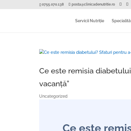
0755.070.138
posta@clinicadenutritie.ro
Servicii Nutriție
Specialităț
Ce este remisia diabetului?
vacanță”
Uncategorized
Ce este remis