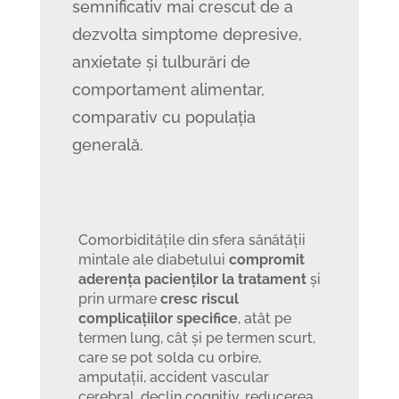
semnificativ mai crescut de a
dezvolta simptome depresive,
anxietate și tulburări de
comportament alimentar,
comparativ cu populația
generală.
Comorbiditățile din sfera sănătății
mintale ale diabetului
compromit
aderența pacienților la tratament
și
prin urmare
cresc riscul
complicațiilor specifice
, atât pe
termen lung, cât și pe termen scurt,
care se pot solda cu orbire,
amputații, accident vascular
cerebral, declin cognitiv, reducerea