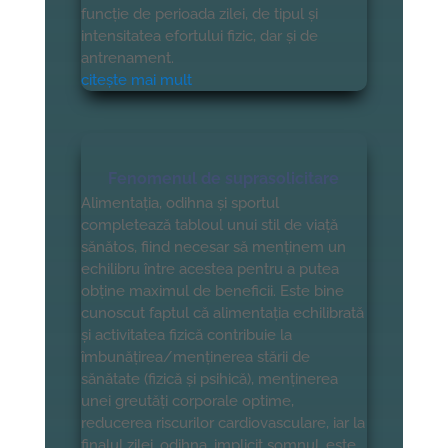
funcție de perioada zilei, de tipul și
intensitatea efortului fizic, dar și de
antrenament.
citește mai mult
Fenomenul de suprasolicitare
Alimentația, odihna și sportul
completează tabloul unui stil de viață
sănătos, fiind necesar să menținem un
echilibru între acestea pentru a putea
obține maximul de beneficii. Este bine
cunoscut faptul că alimentația echilibrată
și activitatea fizică contribuie la
îmbunățirea/menținerea stării de
sănătate (fizică și psihică), menținerea
unei greutăți corporale optime,
reducerea riscurilor cardiovasculare, iar la
finalul zilei, odihna, implicit somnul, este