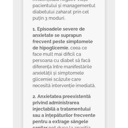
pacientului și managementul
diabetului zaharat prin cel
puțin 3 moduri.
1. Episoadele severe de
anxietate se suprapun
frecvent peste simptomele
de hipoglicemie
, ceea ce
face mult mai dificil ca
persoana cu diabet să facă
diferența între manifestările
anxietății și simptomele
glicemiei scăzute care
necesită intervenție imediată.
2. Anxietatea preexistentă
privind administrarea
injectabilă a tratamentului
sau a înțepăturilor frecvente
pentru a extrage sângele
capilar
pot duce la apariția