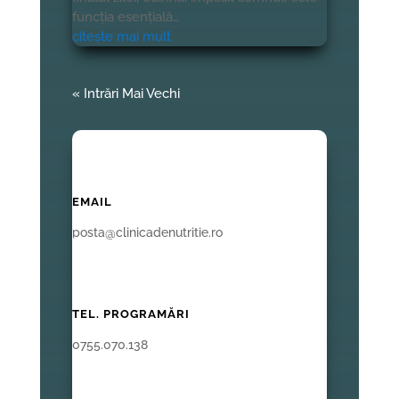
funcția esențială…
citește mai mult
« Intrări Mai Vechi
EMAIL
posta@clinicadenutritie.ro
TEL. PROGRAMĂRI
0755.070.138