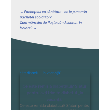
←
Pachețelul cu sănătate - ce le punem în
pachețel școlarilor?
Cum mâncăm de Paște când suntem în
izolare?
→
Ce este remisia diabetului? Sfaturi
pentru a-ți trimite diabetul „în
vacanță”
Ce este remisia diabetului? Sfaturi pentru