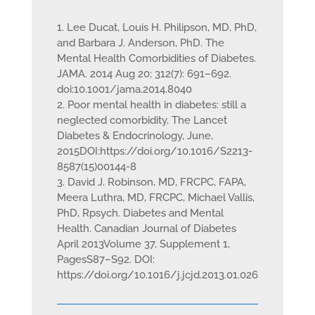
1. Lee Ducat, Louis H. Philipson, MD, PhD,
and Barbara J. Anderson, PhD. The
Mental Health Comorbidities of Diabetes.
JAMA. 2014 Aug 20; 312(7): 691–692.
doi:10.1001/jama.2014.8040
2. Poor mental health in diabetes: still a
neglected comorbidity, The Lancet
Diabetes & Endocrinology, June,
2015DOI:https://doi.org/10.1016/S2213-
8587(15)00144-8
3. David J. Robinson, MD, FRCPC, FAPA,
Meera Luthra, MD, FRCPC, Michael Vallis,
PhD, Rpsych. Diabetes and Mental
Health. Canadian Journal of Diabetes
April 2013Volume 37, Supplement 1,
PagesS87–S92. DOI:
https://doi.org/10.1016/j.jcjd.2013.01.026