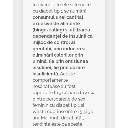
frecvent la fetele și femeile
cu diabet tip 1 se numără
consumul unei cantități
excesive de alimente
(binge-eating) și utilizarea
dependenței de insulină ca
mijloc de control al
greutății, prin inducerea
eliminării caloriilor prin
urnină, fie prin omisiunea
insulinei, fie prin dozare
insuficientă
. Aceste
comportamente
nesănătoase au fost
raportate la 31% până la 40%
dintre persoanele de sex
feminin cu diabet tip 1 și
vârste cuprinse între 15 și 30
ani. Mai mult decât atât,
tendința este ca aceste