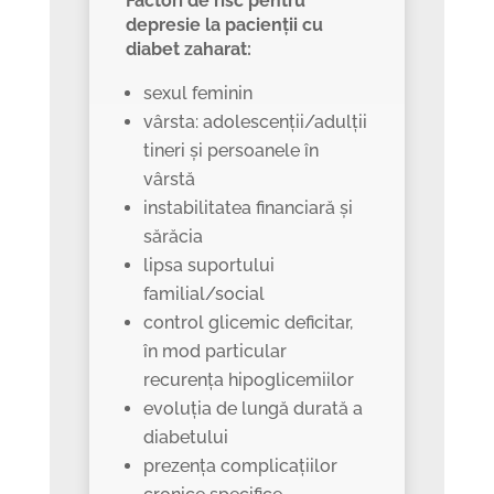
Factori de risc pentru
depresie la pacienții cu
diabet zaharat:
sexul feminin
vârsta: adolescenții/adulții
tineri și persoanele în
vârstă
instabilitatea financiară și
sărăcia
lipsa suportului
familial/social
control glicemic deficitar,
în mod particular
recurența hipoglicemiilor
evoluția de lungă durată a
diabetului
prezența complicațiilor