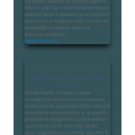
a-ți trimite diabetul „în vacanță”Diabetul
este un „job” 24/7. Alte metafore descriu
diabetul drept o călătorie cu un partener
permanent, o relație pe viață. Dincolo de
comparații și metafore care mai
îndulcesc realitatea,...
citește mai mult
Nutriția înainte, în timpul și după
exercițiu fizic
Nutriția înainte, în timpul și după
exercițiul fizic influențează semnificativ
performanțele sportivului. Dieta adecvată
va optimiza antrenamentul și va ajuta în
perioada de recuperare. Contrar mitului
„poți mânca oricât, atât timp cât faci
sport” organismul are cerințe specifice în