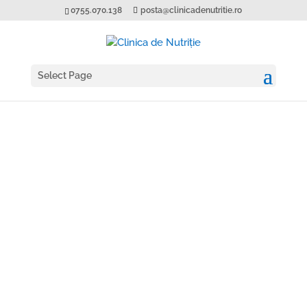
0755.070.138
posta@clinicadenutritie.ro
Select Page
For your help