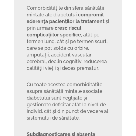
Comorbiditățile din sfera sănătății
mintale ale diabetului
compromit
aderența pacienților la tratament
și
prin urmare
cresc riscul
complicațiilor specifice
, atât pe
termen lung, cât și pe termen scurt,
care se pot solda cu orbire,
amputații, accident vascular
cerebral, declin cognitiv, reducerea
calității vieții și deces prematur.
Cu toate acestea comorbiditățile
asupra sănătății mintale asociate
diabetului sunt neglijate și
gestionate deficitar atât la nivel de
individ, cât și din punct de vedere al
sistemului de sănătate.
Subdiagnosticarea și absența