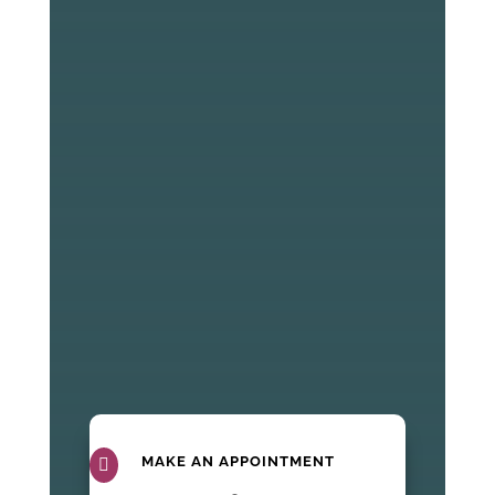
Diabetes and mental
healthPersoanele cu diabet zaharat
de tip 1 sau tip 2 prezintă un risc
semnificativ mai crescut de a
dezvolta simptome depresive,
anxietate și tulburări de
comportament alimentar,
comparativ cu populația generală.
Comorbiditățile din sfera...
MAKE AN APPOINTMENT
