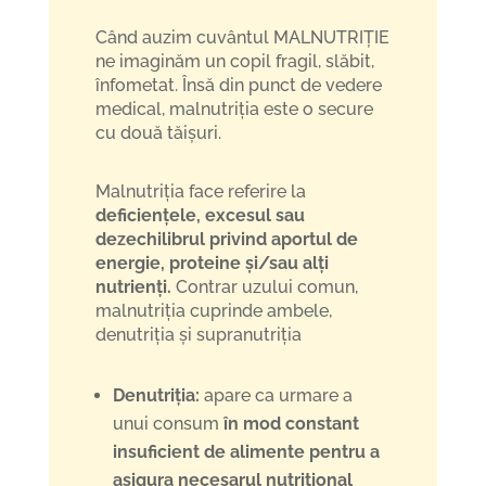
Când auzim cuvântul MALNUTRIȚIE
ne imaginăm un copil fragil, slăbit,
înfometat. Însă din punct de vedere
medical, malnutriția este o secure
cu două tăișuri.
Malnutriția face referire la
deficiențele, excesul sau
dezechilibrul privind aportul de
energie, proteine și/sau alți
nutrienți.
Contrar uzului comun,
malnutriția cuprinde ambele,
denutriția și supranutriția
Denutriția:
apare ca urmare a
unui consum
în mod constant
insuficient de alimente pentru a
asigura necesarul nutrițional