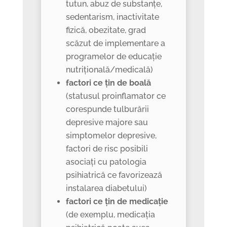
tutun, abuz de substanțe,
sedentarism, inactivitate
fizică, obezitate, grad
scăzut de implementare a
programelor de educație
nutrițională/medicală)
factori ce țin de boală
(statusul proinflamator ce
corespunde tulburării
depresive majore sau
simptomelor depresive,
factori de risc posibili
asociați cu patologia
psihiatrică ce favorizează
instalarea diabetului)
factori ce țin de medicație
(de exemplu, medicația