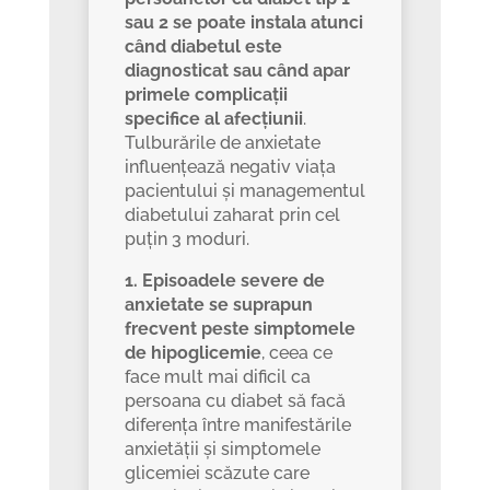
sau 2 se poate instala atunci
când diabetul este
diagnosticat sau când apar
primele complicații
specifice al afecțiunii
.
Tulburările de anxietate
influențează negativ viața
pacientului și managementul
diabetului zaharat prin cel
puțin 3 moduri.
1. Episoadele severe de
anxietate se suprapun
frecvent peste simptomele
de hipoglicemie
, ceea ce
face mult mai dificil ca
persoana cu diabet să facă
diferența între manifestările
anxietății și simptomele
glicemiei scăzute care