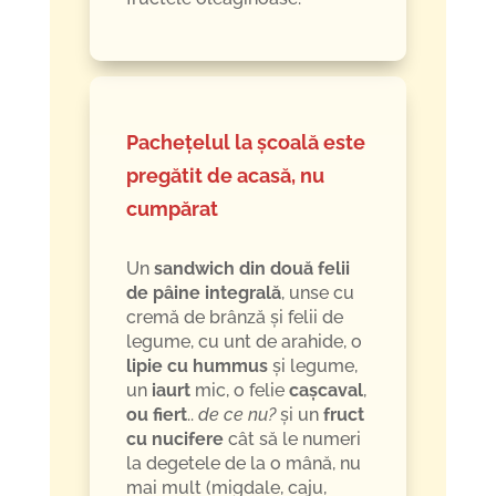
Pachețelul la școală este
pregătit de acasă, nu
cumpărat
Un
sandwich din două felii
de pâine integrală
, unse cu
cremă de brânză și felii de
legume, cu unt de arahide, o
lipie cu hummus
și legume,
un
iaurt
mic, o felie
cașcaval
,
ou fiert
..
de ce nu?
și un
fruct
cu nucifere
cât să le numeri
la degetele de la o mână, nu
mai mult (migdale, caju,