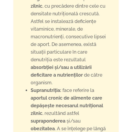
zilnic
, cu precădere dintre cele cu
densitate nutrițională crescută.
Astfel se instalează deficiențe
vitaminice, minerale, de
macronutrienți, consecutive lipsei
de aport. De asemenea, există
situații particulare în care
denutriția este rezultatul
absorbției și/sau a utilizării
deficitare a nutrienților
de către
organism.
Supranutriția:
face referire la
aportul cronic de alimente care
depășește necesarul nutrițional
zilnic
, rezultând astfel
supraponderea
și/sau
obezitatea
. A se înțelege pe lângă