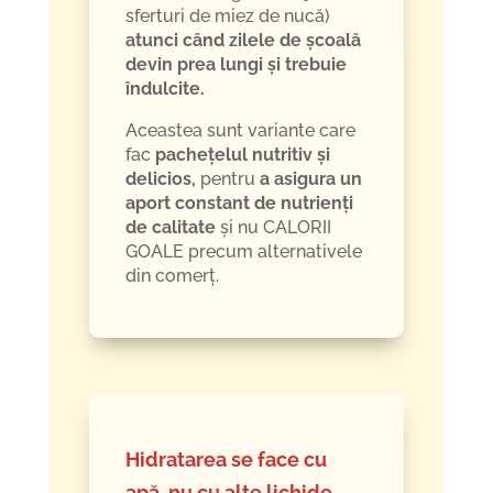
sferturi de miez de nucă)
atunci când zilele de școală
devin prea lungi și trebuie
îndulcite.
Aceastea sunt variante care
fac
pachețelul nutritiv și
delicios,
pentru
a asigura un
aport constant de nutrienți
de calitate
și nu CALORII
GOALE precum alternativele
din comerț.
Hidratarea se face cu
apă, nu cu alte lichide