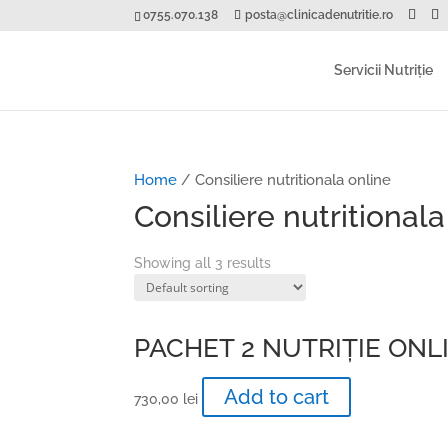
0755.070.138
posta@clinicadenutritie.ro
Servicii Nutriție
Home
/ Consiliere nutritionala online
Consiliere nutritionala
Showing all 3 results
PACHET 2 NUTRIȚIE ONL
Add to cart
730,00
lei