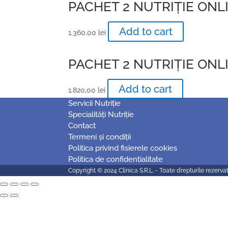
PACHET 2 NUTRIȚIE ONLI
Add to cart
1.360,00
lei
PACHET 2 NUTRIȚIE ONLI
Add to cart
1.820,00
lei
Servicii Nutriție
Specialități Nutriție
Contact
Termeni și condiții
Politica privind fisierele cookies
Politica de confidentialitate
Copyright © 2024 Clinica S.R.L. - Toate drepturile rezervat