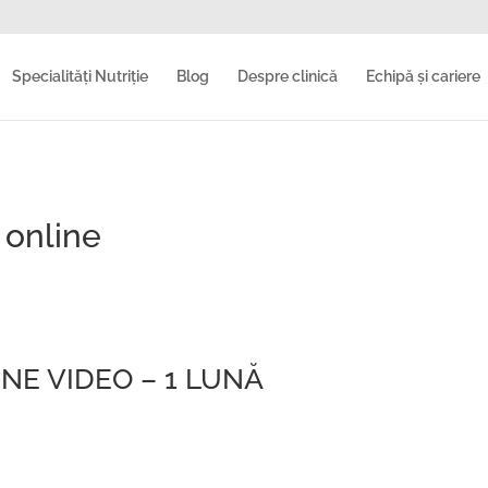
Specialități Nutriție
Blog
Despre clinică
Echipă și cariere
 online
INE VIDEO – 1 LUNĂ