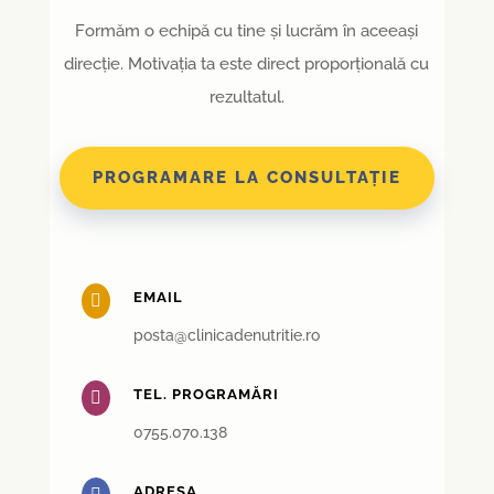
Formăm o echipă cu tine și lucrăm în aceeași
direcție. Motivația ta este direct proporțională cu
rezultatul.
PROGRAMARE LA CONSULTAȚIE
EMAIL

posta@clinicadenutritie.ro
TEL. PROGRAMĂRI

0755.070.138
ADRESA