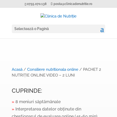
0755.070.138
posta@clinicadenutritie.ro
Selectează o Pagină
Acasă
/
Consiliere nutritionala online
/ PACHET 2
NUTRIȚIE ONLINE VIDEO – 2 LUNI
CUPRINDE:
»
8 meniuri săptămânale
»
Interpretarea datelor obținute din
chestionarul de evaluare online (45-60 min).